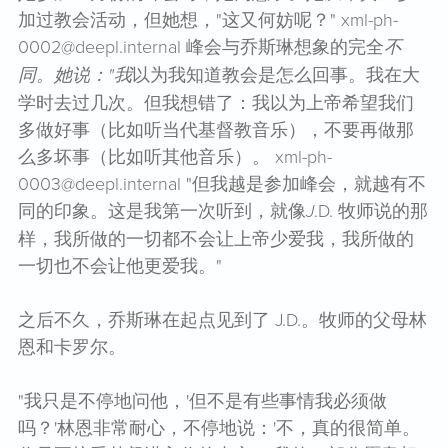
加过教会活动，但她想，"这又何妨呢？" xml-ph-
0002@deepl.internal 峰会与乔斯琳想象的完全
不
同。她说："我
以为我知道教会是怎么回事。我在大
学时去过几次。但我想错了：我以为上帝希望我们
多做好事（比如听当代基督教音乐），不要再做那
么多坏事（比如听其他音乐）。 xml-ph-
0003@deepl.internal "但我越是参加峰会，就越有不
同的印象。这是我第一次听到，就像
J
.D. 牧师说的那
样，我所做的一切都不会让上帝少爱我，我所做的
一切也不会让他更爱我。"
之后不久，乔斯琳在起点见到了 J.D.。牧师的父母林
恩和卡罗尔。
"我只是不停地问他，'但不是有些事情我必须做
吗？'林恩非常耐心，不停地说：'不，真的很简单。