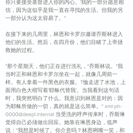
你只要接受基督进入你的内心。'我的一部分愿意相
信，因为这似乎是我一直在寻找的生活。但我的另
一部分认为这太容易了。"
在接下来的几周里，林恩和卡罗尔邀请乔斯林进入
他们的生活。然后，在四月份，他们目睹了上帝拯
救她的过程。
"那个星期天，他们正在进行洗礼，"乔斯林说。"我
当时正和林恩和卡罗尔坐在一起，就像几周前一
样。有人拿着一件黑色的衣服。T恤走进了水池，上
面用白色大楷写着'耶稣代替我'。当我看到这句话
时，我突然明白了什么。我意识到林恩是对的：因
为耶稣所做的一切，真的就是这么简单。" xml-ph-
0000@deepl.internal 当受洗的呼声传来时，乔斯琳
觉得自己必须做出回应。她靠在琳恩身边，低声
说："我想是时候了。你介意吗？林恩咧嘴一笑，和