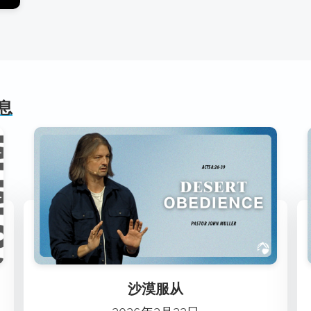
息
沙漠服从