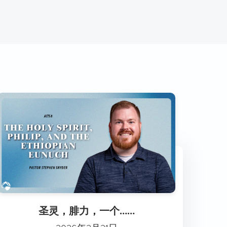
圣灵，腓力，一个……