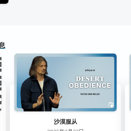
息
沙漠服从