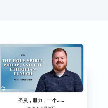
圣灵，腓力，一个……